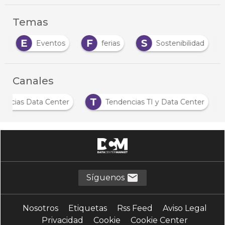
Temas
E
F
S
Eventos
ferias
Sostenibilidad
Canales
N
T
Noticias Data Center
Tendencias TI y Data Ce
Síguenos
Nosotros
Etiquetas
Rss Feed
Aviso Legal
Privacidad
Cookie
Cookie Center