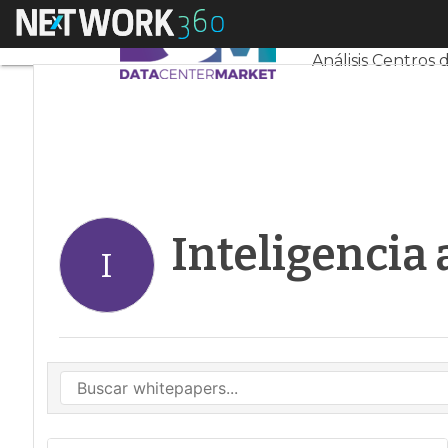
Linkedin
Menú
Servidores CPD 
Twitter
Análisis Centros 
Inteligencia a
I