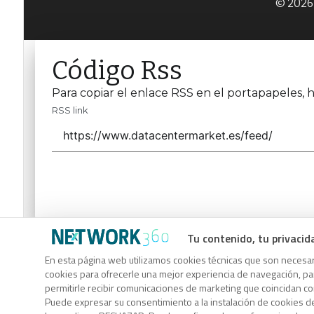
© 2026 
Código Rss
Para copiar el enlace RSS en el portapapeles, h
RSS link
Tu contenido, tu privacid
Código Rss
En esta página web utilizamos cookies técnicas que son necesari
Para copiar el enlace RSS en el portapapeles, h
cookies para ofrecerle una mejor experiencia de navegación, para
permitirle recibir comunicaciones de marketing que coincidan c
RSS link
Puede expresar su consentimiento a la instalación de cookies d