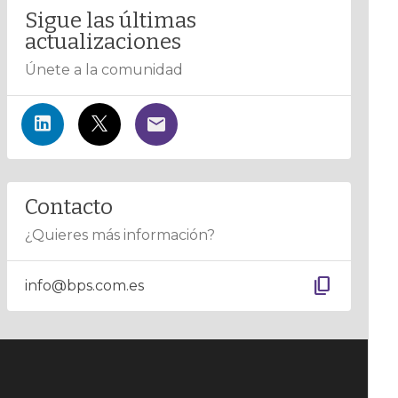
Sigue las últimas
actualizaciones
Únete a la comunidad
Contacto
¿Quieres más información?
content_copy
info@bps.com.es