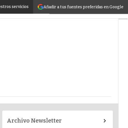
stros servicios
Añadir a tus fuentes preferidas en Google
er infrastructure
Archivo Newsletter