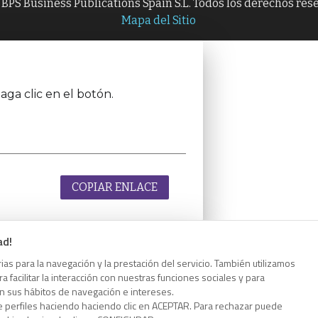
BPS Business Publications Spain S.L. Todos los derechos res
Mapa del Sitio
aga clic en el botón.
COPIAR ENLACE
ad!
as para la navegación y la prestación del servicio. También utilizamos
aga clic en el botón.
 facilitar la interacción con nuestras funciones sociales y para
on sus hábitos de navegación e intereses.
e perfiles haciendo haciendo clic en ACEPTAR. Para rechazar puede