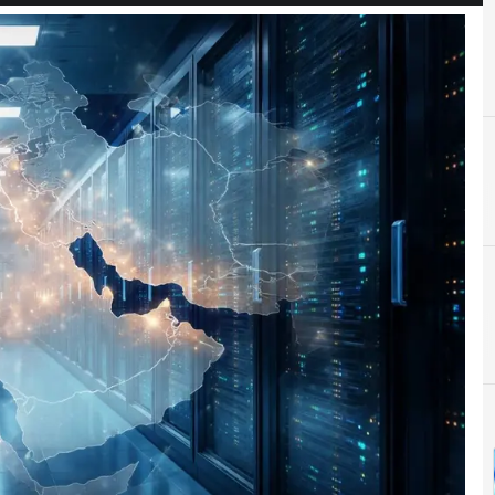
C
ciberamenazas