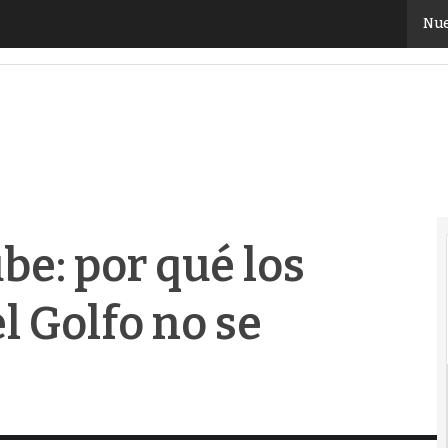
e: por qué los centros de datos del Golfo no se apagan 
Nue
ube: por qué los
l Golfo no se