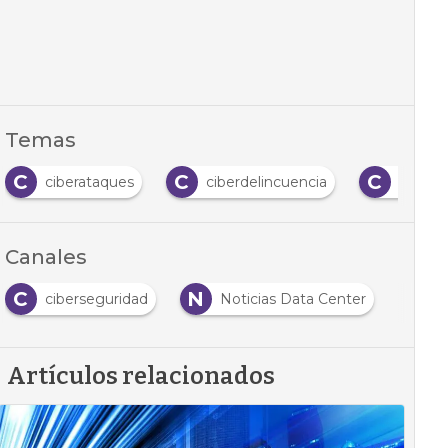
Temas
C
C
C
ciberataques
ciberdelincuencia
cibers
Canales
C
N
ciberseguridad
Noticias Data Center
Artículos relacionados