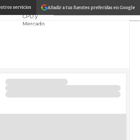
(todavía)
stros servicios
Añadir a tus fuentes preferidas en Google
Servidores
CPD y
Mercado
Proyectos
Sostenibilidad
Tendencias
TI
Datacenter
infrastructure
Análisis
Centros de
Datos
Inteligencia
Artificial