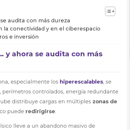
ra se audita con más dureza
n la conectividad y en el ciberespacio
ros e inversión
te… y ahora se audita con más
zona, especialmente los
hiperescalables
, se
, perímetros controlados, energía redundante
nube distribuye cargas en múltiples
zonas de
áfico puede
redirigirse
.
físico lleve a un abandono masivo de