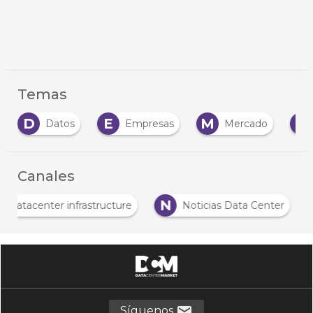
Temas
E
M
N
Empresas
Mercado
Negocio
…
Canales
D
N
Datacenter infrastructure
Noticias Data Cent
…
Síguenos