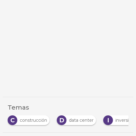
Temas
C
D
I
construcción
data center
inversión