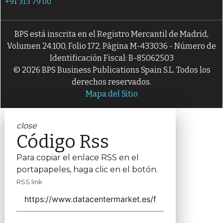
+91 313 79 00
BPS está inscrita en el Registro Mercantil de Madrid,
Volumen 24.100, Folio 172, Página M-433036 - Número de
Identificación Fiscal: B-85062503
© 2026 BPS Business Publications Spain S.L. Todos los
derechos reservados.
Mapa del Sitio
close
Código Rss
Para copiar el enlace RSS en el
portapapeles, haga clic en el botón.
RSS link