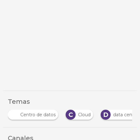
Temas
C
D
D
Cloud
data center arquitectura
Dat
Canales