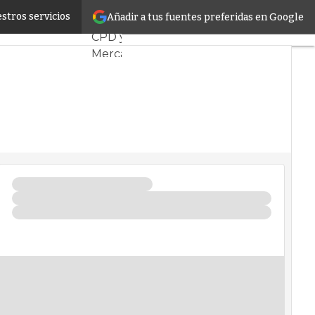
tos en Barcelona
stros servicios
Añadir a tus fuentes preferidas en Google
Servidores
CPD y
Mercado
Proyectos
Sostenibilidad
Tendencias
TI
Datacenter
infrastructure
Análisis
Centros
de
Datos
Inteligencia
Artificial