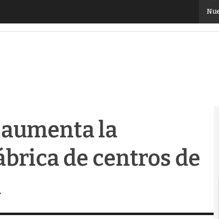
aumenta la producción de su fábrica de centros de da
Nue
 aumenta la
ábrica de centros de
a