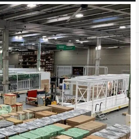
C
Cent
D
D