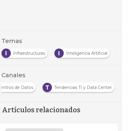
Temas
I
I
M
Infraestructuras
Inteligencia Artificial
m
Canales
T
 Centros de Datos
Tendencias TI y Data Center
Artículos relacionados