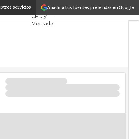
s en la nube
stros servicios
Añadir a tus fuentes preferidas en Google
Servidores
CPD y
Mercado
Proyectos
Sostenibilidad
Tendencias
TI
Datacenter
infrastructure
Análisis
Centros
de Datos
Inteligencia
Artificial