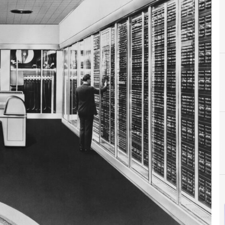
A
Almacenamiento
A
Análisis