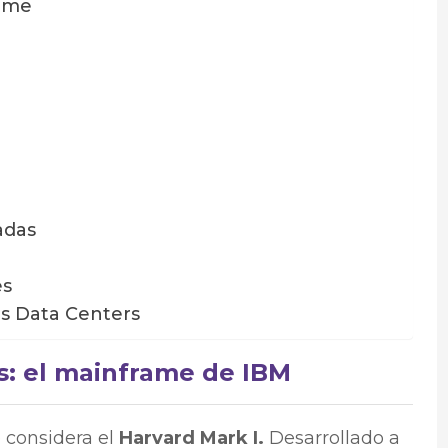
rame
adas
es
os Data Centers
s: el mainframe de IBM
e considera el
Harvard Mark I.
Desarrollado a