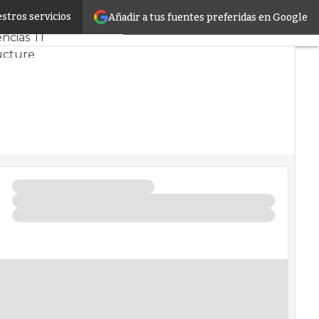
stros servicios
Añadir a tus fuentes preferidas en Google
ercado
Proyectos
ncias TI
ucture
Datos
l