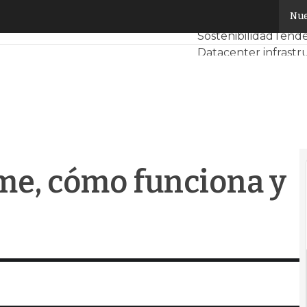
, cómo funciona y quién lo utiliza
Nue
Servidores CPD y M
Sostenibilidad
Tende
Datacenter infrastr
Análisis Centros de 
Inteligencia Artificia
me, cómo funciona y