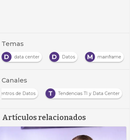
Temas
D
D
M
S
data center
Datos
mainframe
Canales
T
 Centros de Datos
Tendencias TI y Data Center
Artículos relacionados