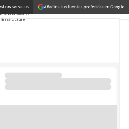
stros servicios
Añadir a tus fuentes preferidas en Google
CPD y Mercado
Proyectos
d
Tendencias TI
nfrastructure
tros de Datos
rtificial