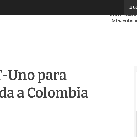
Uno para fortalecer su entrada a Colombia
Nue
Servidores 
Sostenibilida
Datacenter i
Análisis Cen
Inteligencia A
T-Uno para
ada a Colombia