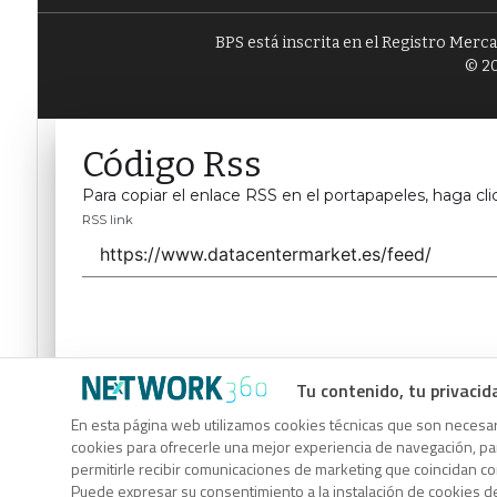
BPS está inscrita en el Registro Merc
© 20
Código Rss
Para copiar el enlace RSS en el portapapeles, haga cli
RSS link
Tu contenido, tu privacid
Código Rss
En esta página web utilizamos cookies técnicas que son necesari
cookies para ofrecerle una mejor experiencia de navegación, para
Para copiar el enlace RSS en el portapapeles, haga cli
permitirle recibir comunicaciones de marketing que coincidan c
RSS link
Puede expresar su consentimiento a la instalación de cookies d