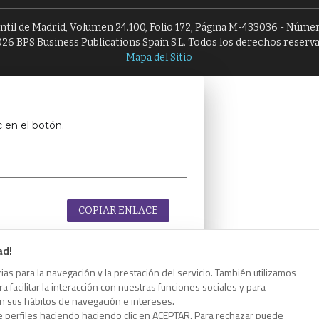
antil de Madrid, Volumen 24.100, Folio 172, Página M-433036 - Númer
26 BPS Business Publications Spain S.L. Todos los derechos reserv
Mapa del Sitio
c en el botón.
COPIAR ENLACE
ad!
as para la navegación y la prestación del servicio. También utilizamos
 facilitar la interacción con nuestras funciones sociales y para
c en el botón.
on sus hábitos de navegación e intereses.
e perfiles haciendo haciendo clic en ACEPTAR. Para rechazar puede