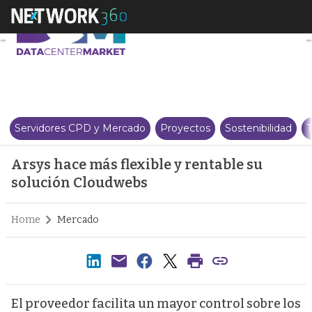
Arsys hace más flexible y renta
Servidores CPD y Mercado
Proyectos
Sostenibilidad
T
Arsys hace más flexible y rentable su
solución Cloudwebs
Home
Mercado
El proveedor facilita un mayor control sobre los