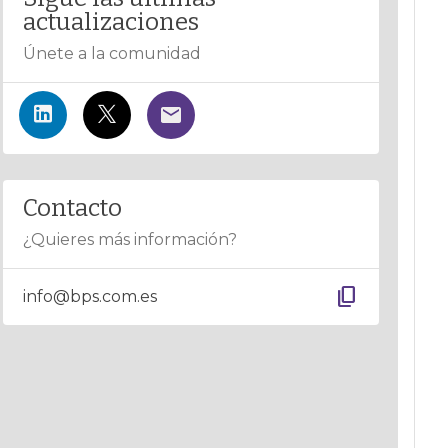
actualizaciones
Únete a la comunidad
Contacto
¿Quieres más información?
content_copy
info@bps.com.es