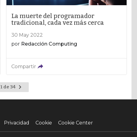
La muerte del programador
tradicional, cada vez más cerca
30 May 2022
por
Redacción Computing
Compartir
Ir
1 de 34
a
la
página
siguiente
Privacidad
Cookie
Cookie Center