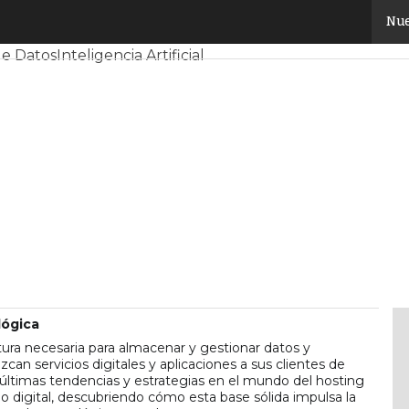
Nue
y Mercado
Proyectos
Sostenibilidad
Tendencias TI
Datacent
de Datos
Inteligencia Artificial
lógica
ctura necesaria para almacenar y gestionar datos y
can servicios digitales y aplicaciones a sus clientes de
 últimas tendencias y estrategias en el mundo del hosting
no digital, descubriendo cómo esta base sólida impulsa la