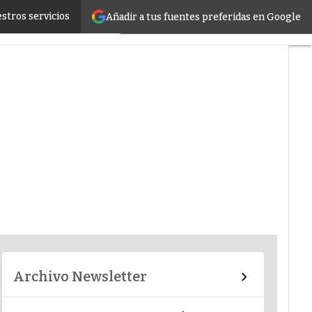
stros servicios
Añadir a tus fuentes preferidas en Google
er infrastructure
Archivo Newsletter