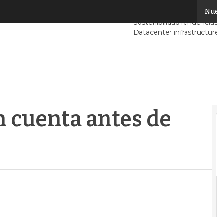
cuenta antes de migrar a la nube
Nue
Servidores CPD y Merca
Sostenibilidad
Tendencias
Datacenter infrastructur
Análisis Centros de Dato
n cuenta antes de