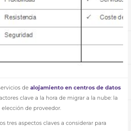
A
Ahorro
N
Not
servicios de
alojamiento en centros de datos
factores clave a la hora de migrar a la nube: la
a elección de proveedor.
os tres aspectos claves a considerar para