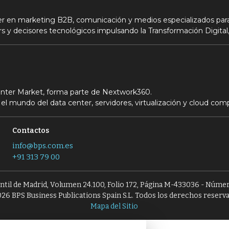
der en marketing B2B, comunicación y medios especializados para
s y decisores tecnológicos impulsando la Transformación Digital,
Center Market, forma parte de Nextwork360.
el mundo del data center, servidores, virtualización y cloud com
Contactos
info@bps.com.es
+91 313 79 00
antil de Madrid, Volumen 24.100, Folio 172, Página M-433036 - Númer
26 BPS Business Publications Spain S.L. Todos los derechos reserv
Mapa del Sitio