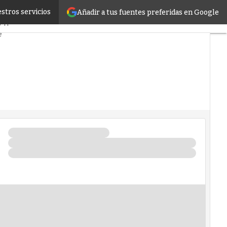
stros servicios
Añadir a tus fuentes preferidas en Google
do
Proyectos
 TI
e
s
Inteligencia Artificial