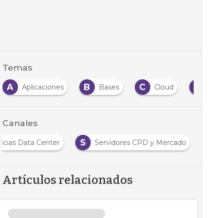
Temas
A
B
C
C
Aplicaciones
Bases
Cloud
Cl
Canales
S
icias Data Center
Servidores CPD y Mercado
Artículos relacionados