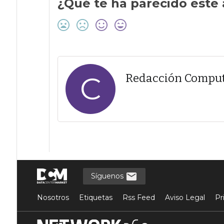
¿Qué te ha parecido este 
C
Redacción Compu
Síguenos
Nosotros
Etiquetas
Rss Feed
Aviso Legal
Pr