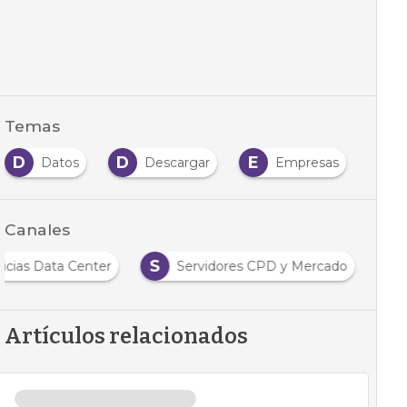
Temas
D
D
E
E
Datos
Descargar
Empresas
Canales
S
icias Data Center
Servidores CPD y Mercado
Artículos relacionados