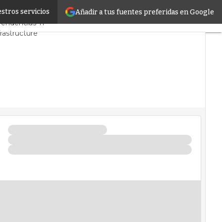
stros servicios
Añadir a tus fuentes preferidas en Google
PD y Mercado
Proyectos
Tendencias TI
rastructure
os de Datos
ificial