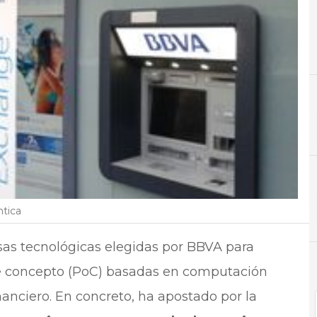
A
Aplicaciones
N
Not
ntica
sas tecnológicas elegidas por BBVA para
de concepto (PoC) basadas en computación
nanciero. En concreto, ha apostado por la