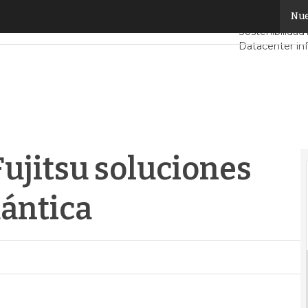
jitsu soluciones de computación cuántica
Nue
Servidores C
Sostenibilidad
Datacenter inf
Análisis Centr
Inteligencia Art
ujitsu soluciones
ántica