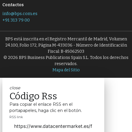
Contactos
info@bps.com.es
+91 313 79 00
BPS está inscrita en el Registro Mercantil de Madrid, Volumen
24.100, Folio 172, Página M-433036 - Número de Identificación
Fiscal: B-85062503
© 2026 BPS Business Publications Spain S.L. Todos los derechos
reservados.
Mapa del Sitio
close
Código Rss
Para copiar el enlace RSS en el
portapapeles, haga clic en el botón.
RSS link