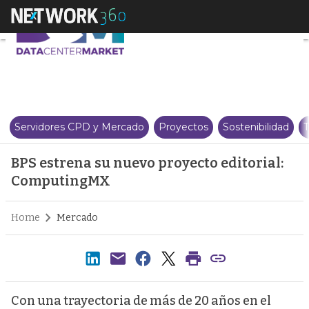
BPS estrena su nuevo proyecto
Servidores CPD y Mercado
Proyectos
Sostenibilidad
T
BPS estrena su nuevo proyecto editorial:
ComputingMX
Home
Mercado
Con una trayectoria de más de 20 años en el