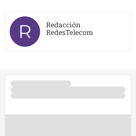
R
Redacción
RedesTelecom