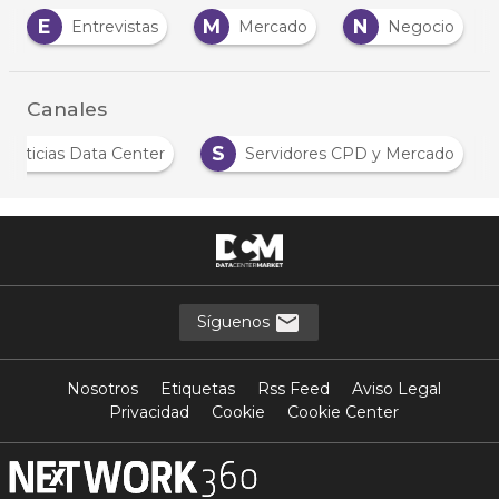
E
M
N
Entrevistas
Mercado
Negocio
Canales
S
Noticias Data Center
Servidores CPD y Mercado
Síguenos
Nosotros
Etiquetas
Rss Feed
Aviso Legal
Privacidad
Cookie
Cookie Center