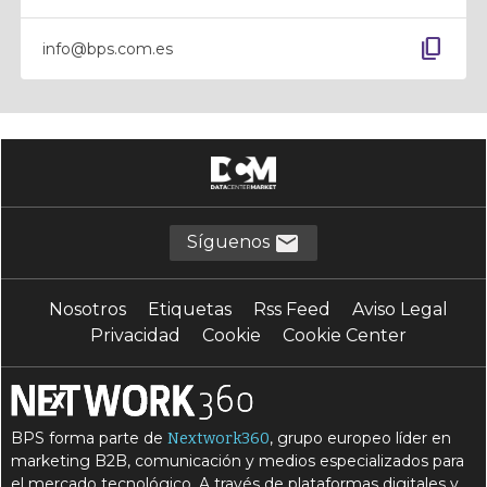
content_copy
info@bps.com.es
Síguenos
Nosotros
Etiquetas
Rss Feed
Aviso Legal
Privacidad
Cookie
Cookie Center
BPS forma parte de
, grupo europeo líder en
Nextwork360
marketing B2B, comunicación y medios especializados para
el mercado tecnológico. A través de plataformas digitales y