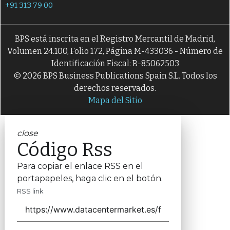
+91 313 79 00
BPS está inscrita en el Registro Mercantil de Madrid,
Volumen 24.100, Folio 172, Página M-433036 - Número de
Identificación Fiscal: B-85062503
© 2026 BPS Business Publications Spain S.L. Todos los
derechos reservados.
Mapa del Sitio
close
Código Rss
Para copiar el enlace RSS en el
portapapeles, haga clic en el botón.
RSS link