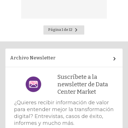
Ir
Página 1 de 12
a
la
página
siguiente
Archivo Newsletter
Suscríbete a la
newsletter de Data
Center Market
¿Quieres recibir información de valor
para entender mejor la transformación
digital? Entrevistas, casos de éxito,
informes y mucho más.