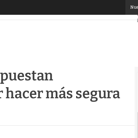
puestan conjuntamente por hacer más segura la nube
Nue
apuestan
 hacer más segura