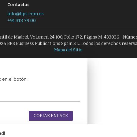
Contactos
info@bps.com.es
+91 313 79 00
antil de Madrid, Volumen 24.100, Folio 172, Página M-433036 - Númer
26 BPS Business Publications Spain S.L. Todos los derechos reserv
Mapa del Sitio
c en el botón.
COPIAR ENLACE
ad!