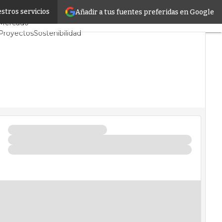
stros servicios
Añadir a tus fuentes preferidas en Google
Servidores CPD y
Mercado
Proyectos
Sostenibilidad
Tendencias TI
Datacenter infrastructure
Análisis Centros de Datos
Inteligencia Artificial