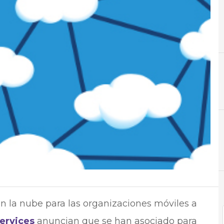
A
Ahorro
N
Not
 la nube para las organizaciones móviles a
Services
anuncian que se han asociado para