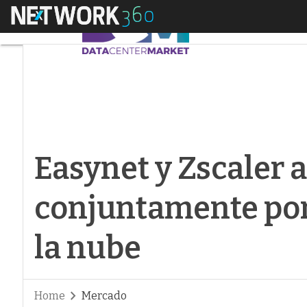
Menú
Easynet y Zscaler a
Easynet y Zscaler 
conjuntamente por
la nube
Home
Mercado