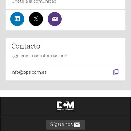
Únete a la comunidad
Contacto
¿Quieres más información?
content_copy
info@bps.com.es
Síguenos