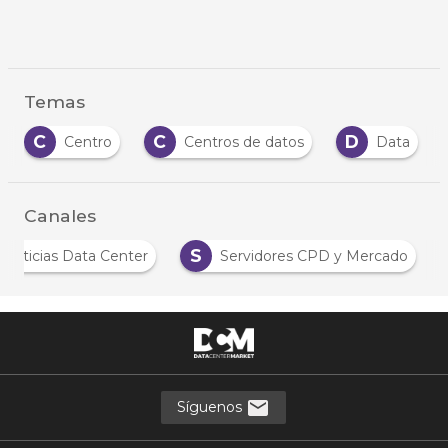
Temas
C
C
D
Centro
Centros de datos
Data
Canales
S
Noticias Data Center
Servidores CPD y Mercado
Síguenos