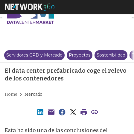
El data center prefabricado cog
Servidores CPD y Mercado
Proyectos
Sostenibilidad
T
El data center prefabricado coge el relevo
de los contenedores
Home
Mercado
Esta ha sido una de las conclusiones del