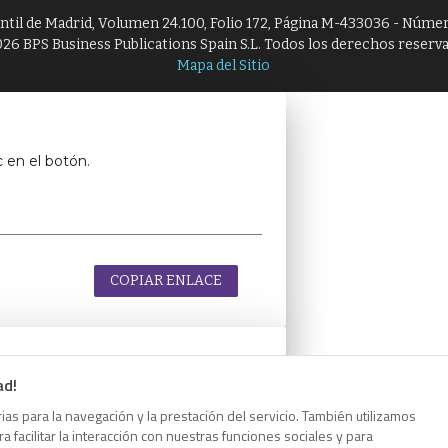
antil de Madrid, Volumen 24.100, Folio 172, Página M-433036 - Númer
26 BPS Business Publications Spain S.L. Todos los derechos reserv
Mapa del Sitio
c en el botón.
COPIAR ENLACE
ad!
c en el botón.
as para la navegación y la prestación del servicio. También utilizamos
 facilitar la interacción con nuestras funciones sociales y para