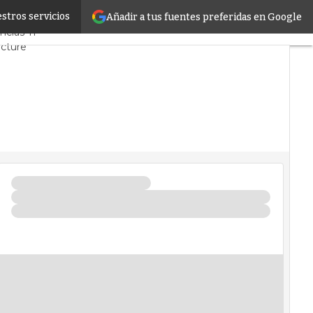
stros servicios
Añadir a tus fuentes preferidas en Google
Mercado
Proyectos
ncias TI
ucture
 Datos
l