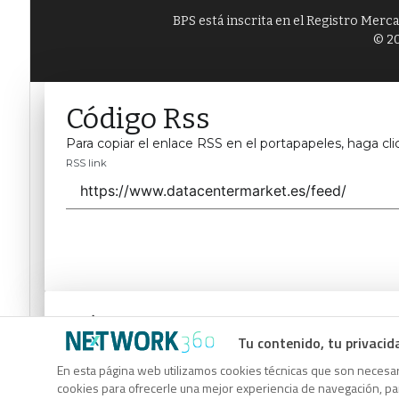
BPS está inscrita en el Registro Merc
© 20
Código Rss
Para copiar el enlace RSS en el portapapeles, haga cli
RSS link
Código Rss
Tu contenido, tu privacid
Para copiar el enlace RSS en el portapapeles, haga cli
En esta página web utilizamos cookies técnicas que son necesari
RSS link
cookies para ofrecerle una mejor experiencia de navegación, para