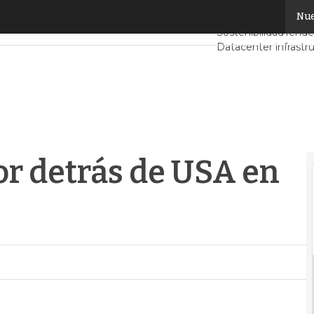
 detrás de USA en adopción de cloud
Nue
Servidores CPD y 
Sostenibilidad
Tende
Datacenter infrastr
Análisis Centros de
Inteligencia Artificia
or detrás de USA en