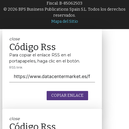
Fiscal: B-85062503
© 2026 BPS Business Publications Spain S.L. Todos los derechos
reservados.
Mapa del Sitio
close
Código Rss
Para copiar el enlace RSS en el
portapapeles, haga clic en el botón.
RSS link
COPIAR ENLACE
close
Código Rss