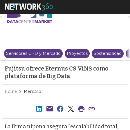
Fujitsu ofrece Eternus CS ViNS
Servidores CPD y Mercado
Proyectos
Sostenibilidad
T
Fujitsu ofrece Eternus CS ViNS como
plataforma de Big Data
Home
Mercado
La firma nipona asegura “escalabilidad total,