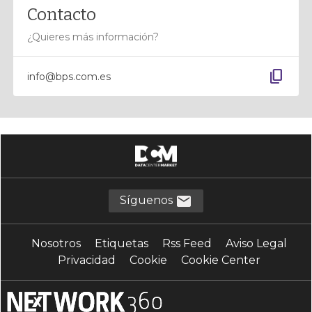
Contacto
¿Quieres más información?
content_copy
info@bps.com.es
Síguenos
Nosotros
Etiquetas
Rss Feed
Aviso Legal
Privacidad
Cookie
Cookie Center