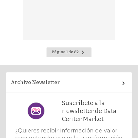
Ir
Página 1 de 82
a
la
página
siguiente
Archivo Newsletter
Suscríbete a la
newsletter de Data
Center Market
¿Quieres recibir información de valor
para entender mejor la transformación