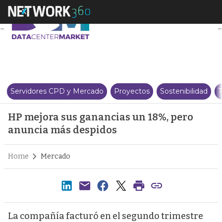
HP mejora sus ganancias un 18
Servidores CPD y Mercado
Proyectos
Sostenibilidad
T
HP mejora sus ganancias un 18%, pero
anuncia más despidos
Home
Mercado
La compañía facturó en el segundo trimestre