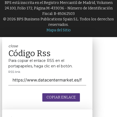
BPS está inscrita en el Registro Mercantil de Madrid, Volumen
24.100, Folio 172, Página M-433036 - Número de Identificación
Fiscal: B-85062503
© 2026 BPS Business Publications Spain S.L. Todos los derechos
reservados.
Mapa del Sitio
close
Código Rss
Para copiar el enlace RSS en el
portapapeles, haga clic en el botón.
RSS link
COPIAR ENLACE