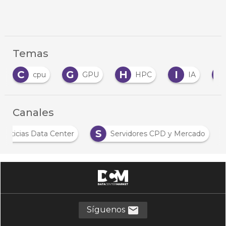
Temas
C
G
H
I
S
cpu
GPU
HPC
IA
Canales
S
Noticias Data Center
Servidores CPD y Mercado
Síguenos