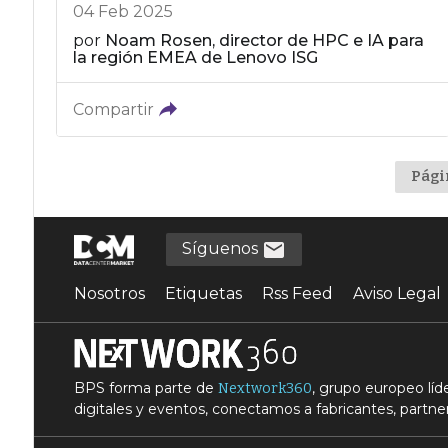
04 Feb 2025
por
Noam Rosen, director de HPC e IA para
la región EMEA de Lenovo ISG
Compartir
Pági
Síguenos
Nosotros
Etiquetas
Rss Feed
Aviso Legal
BPS forma parte de
, grupo europeo lí
Nextwork360
digitales y eventos, conectamos a fabricantes, partner