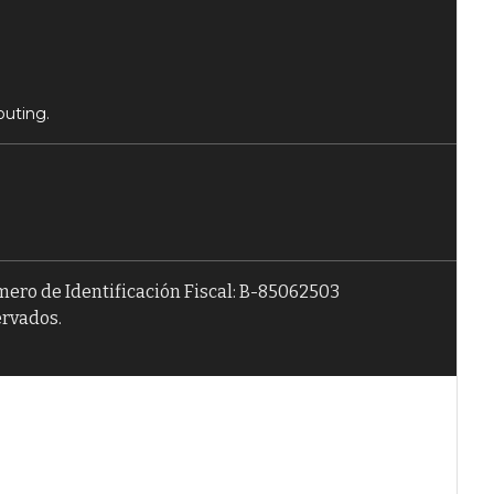
puting.
úmero de Identificación Fiscal: B-85062503
ervados.