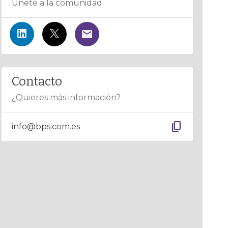
Únete a la comunidad
Contacto
¿Quieres más información?
content_copy
info@bps.com.es