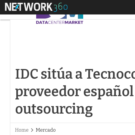
Menú
IDC sitúa a Tecnoco
IDC sitúa a Tecno
proveedor español 
outsourcing
Home
Mercado