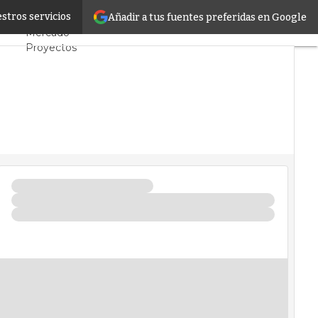
rcing
stros servicios
Añadir a tus fuentes preferidas en Google
Servidores CPD y
Mercado
Proyectos
Sostenibilidad
Tendencias TI
Datacenter
infrastructure
Análisis Centros de
Datos
Inteligencia
Artificial