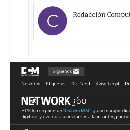
C
Redacción Compu
Síguenos
Nosotros
Etiquetas
Rss Feed
Aviso Legal
Pr
BPS forma parte de
, grupo europeo lí
Nextwork360
digitales y eventos, conectamos a fabricantes, partner