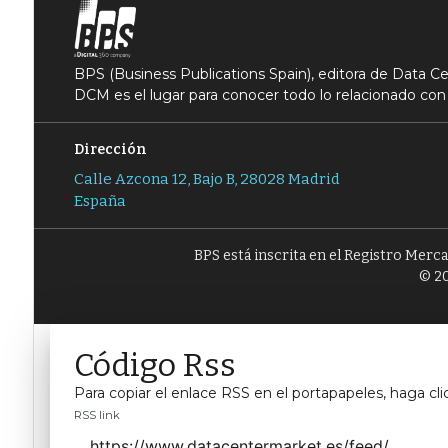
BPS (Business Publications Spain), editora de Data 
DCM es el lugar para conocer todo lo relacionado con 
Dirección
Calle Azcona 12, Bajo B, 28028 Madrid
España
BPS está inscrita en el Registro Merc
© 20
Código Rss
Para copiar el enlace RSS en el portapapeles, haga cli
RSS link