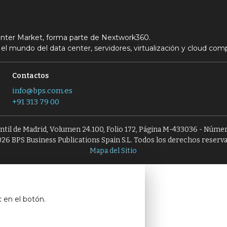
Center Market, forma parte de Nextwork360.
el mundo del data center, servidores, virtualización y cloud com
Contactos
info@bps.com.es
+91 313 79 00
antil de Madrid, Volumen 24.100, Folio 172, Página M-433036 - Númer
26 BPS Business Publications Spain S.L. Todos los derechos reserv
Mapa del Sitio
c en el botón.