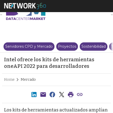
Intel ofrece los kits de herram
Servidores CPD y Mercado
Proyectos
Sostenibilidad
T
Intel ofrece los kits de herramientas
oneAPI 2022 para desarrolladores
Home
Mercado
Los kits de herramientas actualizados amplían