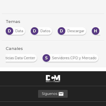
Temas
D
D
H
Data
Datos
Descargar
Hardware
Canales
N
S
Noticias Data Center
Servidores CPD y Mercado
Síguenos