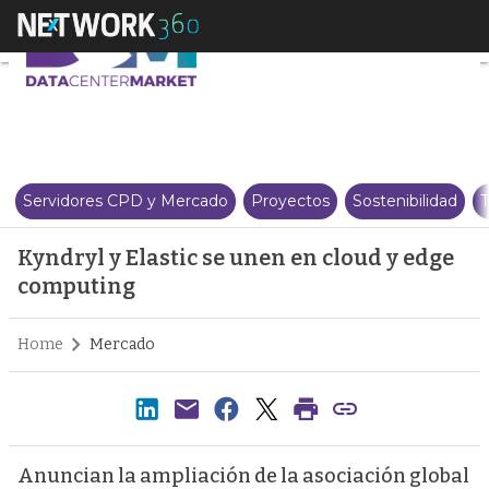
Kyndryl y Elastic se unen en c
Servidores CPD y Mercado
Proyectos
Sostenibilidad
T
Kyndryl y Elastic se unen en cloud y edge
computing
Home
Mercado
Anuncian la ampliación de la asociación global