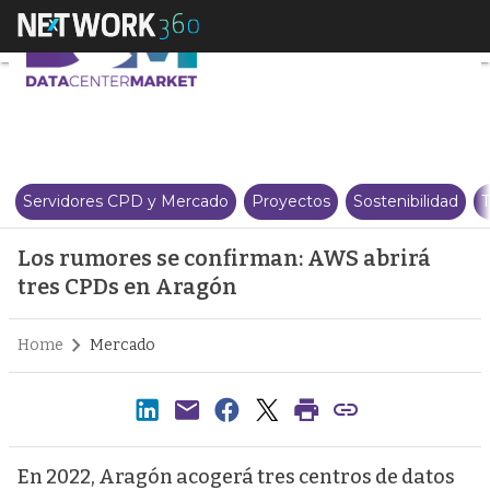
Los rumores se confirman: AWS 
Servidores CPD y Mercado
Proyectos
Sostenibilidad
T
Los rumores se confirman: AWS abrirá
tres CPDs en Aragón
Home
Mercado
En 2022, Aragón acogerá tres centros de datos