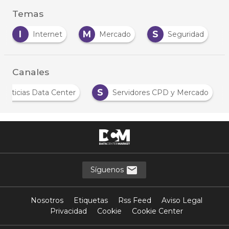
Temas
I
M
S
Internet
Mercado
Seguridad
Canales
S
Noticias Data Center
Servidores CPD y Mercado
Síguenos
Nosotros
Etiquetas
Rss Feed
Aviso Legal
Privacidad
Cookie
Cookie Center