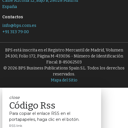
Calle Azcona 12, Bajo B, 28028 Madrid
España
Contactos
info@bps.com.es
+91 313 79 00
BPS está inscrita en el Registro Mercantil de Madrid, Volumen
24.100, Folio 172, Página M-433036 - Número de Identificación
Fiscal: B-85062503
© 2026 BPS Business Publications Spain S.L. Todos los derechos
reservados.
Mapa del Sitio
close
Código Rss
Para copiar el enlace RSS en el
portapapeles, haga clic en el botón.
RSS link