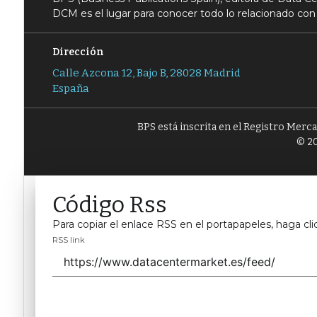
DCM es el lugar para conocer todo lo relacionado con 
Dirección
Calle Azcona 12, Bajo B, 28028 Madrid
España
BPS está inscrita en el Registro Merc
© 20
Código Rss
Para copiar el enlace RSS en el portapapeles, haga cli
RSS link