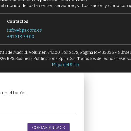
el mundo del data center, servidores, virtualización y cloud com
Contactos
info@bps.com.es
+91 313 79 00
antil de Madrid, Volumen 24.100, Folio 172, Página M-433036 - Númer
26 BPS Business Publications Spain S.L. Todos los derechos reserv
Mapa del Sitio
c en el botón.
COPIAR ENLACE