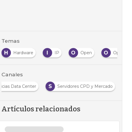
Temas
H
I
O
O
Hardware
IP
Open
Operador
Canales
S
icias Data Center
Servidores CPD y Mercado
Artículos relacionados