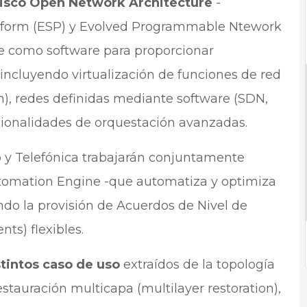
isco Open Network Architecture
-
tform (ESP) y Evolved Programmable Ntework
e como software para proporcionar
 incluyendo virtualización de funciones de red
n), redes definidas mediante software (SDN,
ionalidades de orquestación avanzadas.
o y Telefónica trabajarán conjuntamente
utomation Engine -que automatiza y optimiza
ando la provisión de Acuerdos de Nivel de
ts) flexibles.
stintos caso de uso
extraídos de la topología
estauración multicapa (multilayer restoration),