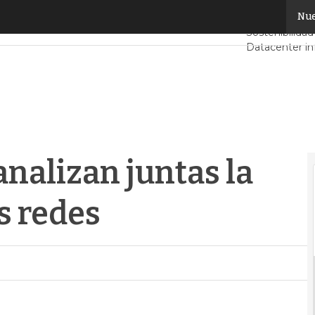
nalizan juntas la convergencia de las redes
Nue
Servidores C
Sostenibilidad
Datacenter in
Análisis Cent
Inteligencia Ar
analizan juntas la
s redes