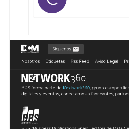
Síguenos
Nosotros
Etiquetas
Rss Feed
Aviso Legal
Pr
BPS forma parte de
, grupo europeo lí
Nextwork360
digitales y eventos, conectamos a fabricantes, partner
BPS (Business Publications Spain), editora de Data 