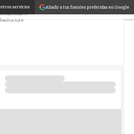
stros servicios
Añadir a tus fuentes preferidas en Google
PD y Mercado
Proyectos
Tendencias TI
frastructure
ros de Datos
tificial