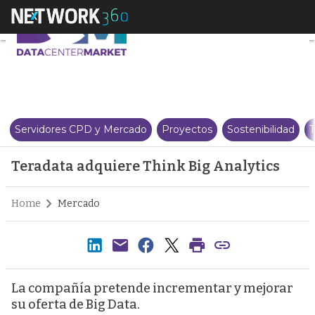
Teradata adquiere Think Big An
Servidores CPD y Mercado
Proyectos
Sostenibilidad
T
Teradata adquiere Think Big Analytics
Home
Mercado
La compañía pretende incrementar y mejorar
su oferta de Big Data.