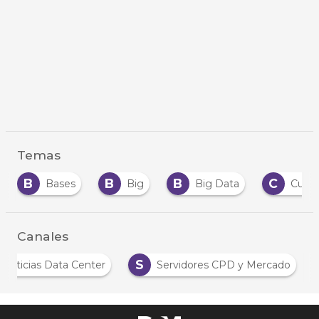
Temas
B
B
B
C
Bases
Big
Big Data
Cust
Canales
S
Noticias Data Center
Servidores CPD y Mercado