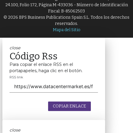
24.100, Folio 172, Página M-433036 - Número de Identificación
Fiscal: B-85062503
© 2026 BPS Business Publications Spain S.L. Todos los derechos
reservados.
Mapa del Sitio
close
Código Rss
Para copiar el enlace RSS en el
portapapeles, haga clic en el botón.
RSS link
COPIAR ENLACE
close