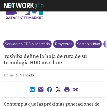
Toshiba define la hoja de ruta 
Servidores CPD y Mercado
Proyectos
Sostenibilidad
T
Toshiba define la hoja de ruta de su
tecnología HDD nearline
Home
Mercado
Contempla que las próximas generaciones de