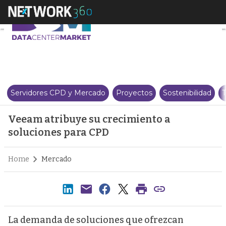
Veeam atribuye su crecimiento 
Servidores CPD y Mercado
Proyectos
Sostenibilidad
T
Veeam atribuye su crecimiento a
soluciones para CPD
Home
Mercado
La demanda de soluciones que ofrezcan