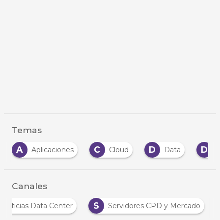
Temas
C
D
D
D
iones
Cloud
Data
Datos
D
Canales
N
S
Noticias Data Center
Servidores CPD y Mercad