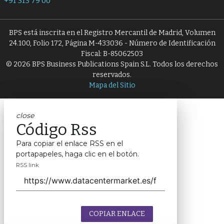
+91 313 79 00
BPS está inscrita en el Registro Mercantil de Madrid, Volumen
24.100, Folio 172, Página M-433036 - Número de Identificación
Fiscal: B-85062503
© 2026 BPS Business Publications Spain S.L. Todos los derechos
reservados.
Mapa del Sitio
close
Código Rss
Para copiar el enlace RSS en el
portapapeles, haga clic en el botón.
RSS link
COPIAR ENLACE