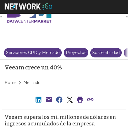
Veeam crece un 40%
Servidores CPD y Mercado
Proyectos
Sostenibilidad
T
Veeam crece un 40%
Home
Mercado
Veeam supera los mil millones de dólares en
ingresos acumulados de la empresa