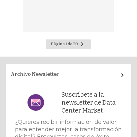
Ir
Página 1 de 20
a
la
página
siguiente
Archivo Newsletter
Suscríbete a la
newsletter de Data
Center Market
¿Quieres recibir información de valor
para entender mejor la transformación
digital? Entrevistas, casos de éxito,