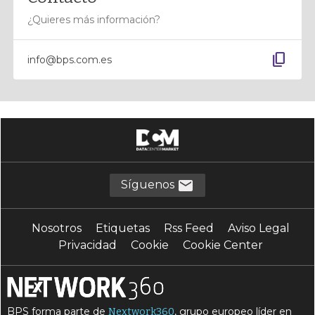
¿Quieres más información?
content_copy
info@bps.com.es
Síguenos
Nosotros
Etiquetas
Rss Feed
Aviso Legal
Privacidad
Cookie
Cookie Center
BPS forma parte de
, grupo europeo líder en
Nextwork360