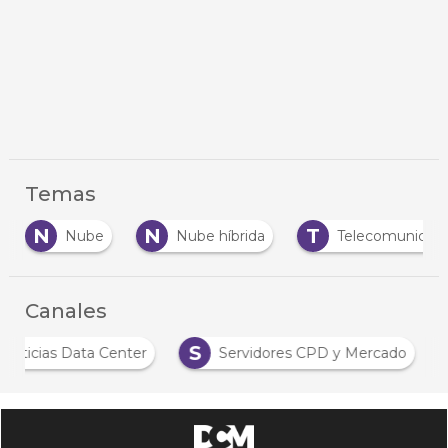
Temas
N
N
T
Nube
Nube híbrida
Telecomunicaci
Canales
S
Noticias Data Center
Servidores CPD y Mercado