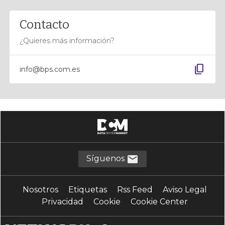
Contacto
¿Quieres más información?
content_copy
info@bps.com.es
Síguenos
Nosotros
Etiquetas
Rss Feed
Aviso Legal
Privacidad
Cookie
Cookie Center