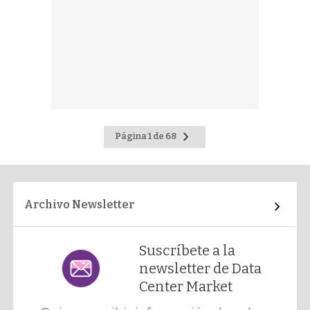
Ir
Página 1 de 68
a
la
página
siguiente
Archivo Newsletter
Suscríbete a la
newsletter de Data
Center Market