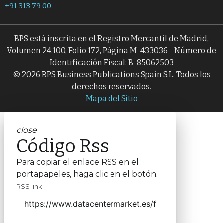
+91 313 79 00
BPS está inscrita en el Registro Mercantil de Madrid,
Volumen 24.100, Folio 172, Página M-433036 - Número de
Identificación Fiscal: B-85062503
© 2026 BPS Business Publications Spain S.L. Todos los
derechos reservados.
Mapa del Sitio
close
Código Rss
Para copiar el enlace RSS en el
portapapeles, haga clic en el botón.
RSS link