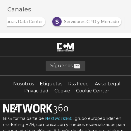
Canales
S
Noticias Data Center
Servidores CPD y Mercado
Síguenos
Nosotros
Etiquetas
Rss Feed
Aviso Legal
Privacidad
Cookie
Cookie Center
BPS forma parte de
, grupo europeo líder en
Nextwork360
marketing B2B, comunicación y medios especializados para
el mercado tecnológico. A través de plataformas digitales y