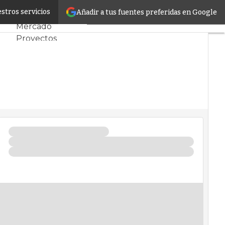
atos
stros servicios
Añadir a tus fuentes preferidas en Google
Servidores CPD y
Mercado
Proyectos
Sostenibilidad
Tendencias TI
Datacenter
infrastructure
Análisis Centros
de Datos
Inteligencia
Artificial