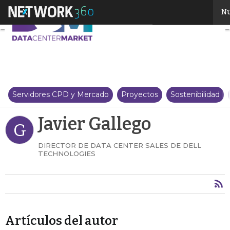
Javier Gallego
Nu
Servidores CPD y Mercado
Proyectos
Sostenibilidad
Javier Gallego
G
DIRECTOR DE DATA CENTER SALES DE DELL
TECHNOLOGIES
Artículos del autor