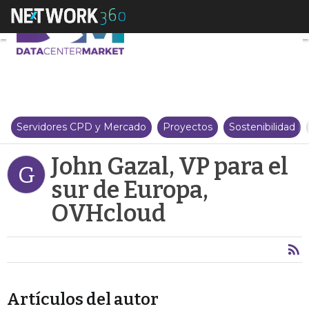
John Gazal, VP para el sur de E
Servidores CPD y Mercado
Proyectos
Sostenibilidad
John Gazal, VP para el
G
sur de Europa,
OVHcloud
Artículos del autor