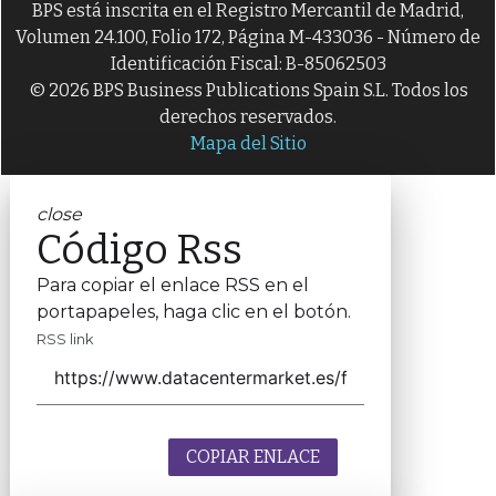
BPS está inscrita en el Registro Mercantil de Madrid,
Volumen 24.100, Folio 172, Página M-433036 - Número de
Identificación Fiscal: B-85062503
© 2026 BPS Business Publications Spain S.L. Todos los
derechos reservados.
Mapa del Sitio
close
Código Rss
Para copiar el enlace RSS en el
portapapeles, haga clic en el botón.
RSS link
COPIAR ENLACE