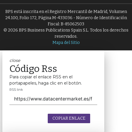
BPS está inscrita en el Registro Mercantil de Madrid, Volumen
24.100, Folio 172, Página M-433036 - Número de Identificación
Fiscal: B-85062503
© 2026 BPS Business Publications Spain S.L. Todos los derechos
reservados.
Mapa del Sitio
close
Código Rss
Para copiar el enlace RSS en el
portapapeles, haga clic en el botón.
RSS link
COPIAR ENLACE