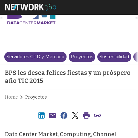
BPS les desea felices fiestas y 
Servidores CPD y Mercado
Proyectos
Sostenibilidad
T
BPS les desea felices fiestas y un próspero
año TIC 2015
Home
Proyectos
Data Center Market, Computing, Channel