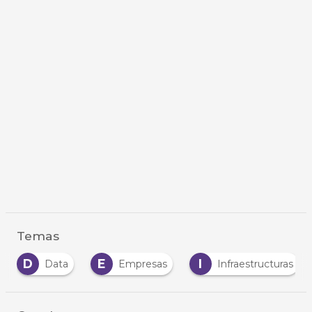
Temas
D
E
I
Data
Empresas
Infraestructuras