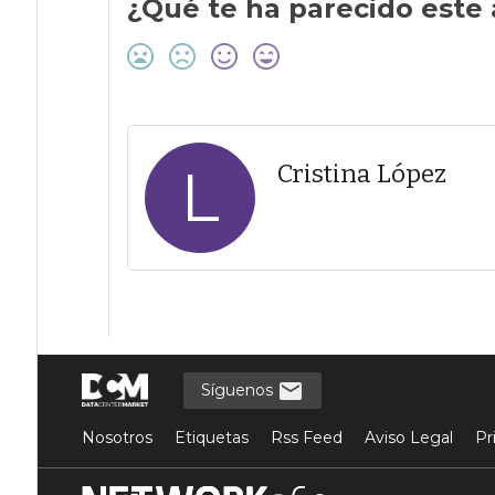
¿Qué te ha parecido este 
L
Cristina López
Síguenos
Nosotros
Etiquetas
Rss Feed
Aviso Legal
Pr