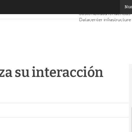
 su interacción con los usuarios
Nue
Servidores CPD y Merca
Sostenibilidad
Tendencias 
Datacenter infrastructure
Análisis Centros de Datos
za su interacción