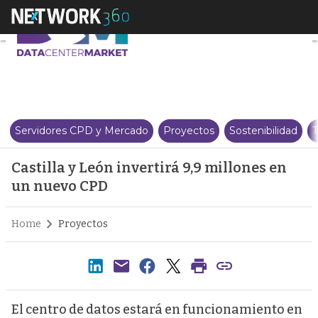
Castilla y León invertirá 9,9 mi
Servidores CPD y Mercado
Proyectos
Sostenibilidad
T
Castilla y León invertirá 9,9 millones en
un nuevo CPD
Home
Proyectos
El centro de datos estará en funcionamiento en