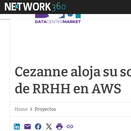
Menú
Cezanne aloja su s
Cezanne aloja su 
de RRHH en AWS
Home
Proyectos