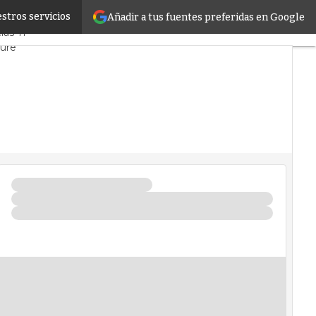
stros servicios
Añadir a tus fuentes preferidas en Google
rcado
Proyectos
ias TI
ture
atos
Inteligencia Artificial