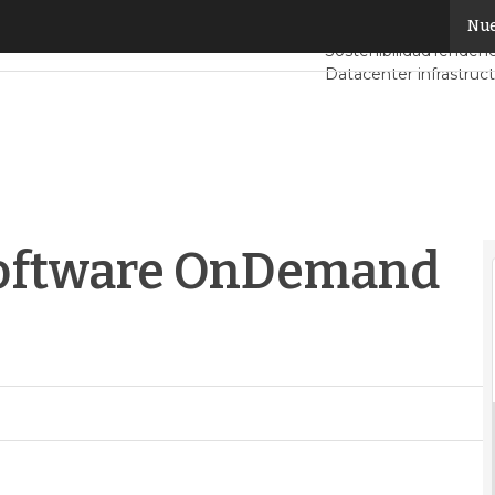
oftware OnDemand de RRHH en AWS
Nue
Servidores CPD y Me
Sostenibilidad
Tendenc
Datacenter infrastruc
Análisis Centros de D
software OnDemand