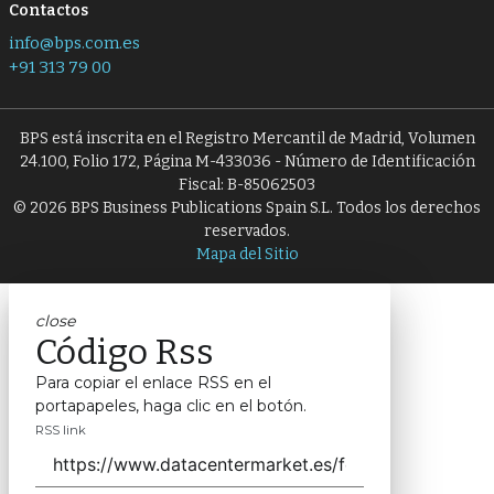
Contactos
info@bps.com.es
+91 313 79 00
BPS está inscrita en el Registro Mercantil de Madrid, Volumen
24.100, Folio 172, Página M-433036 - Número de Identificación
Fiscal: B-85062503
© 2026 BPS Business Publications Spain S.L. Todos los derechos
reservados.
Mapa del Sitio
close
Código Rss
Para copiar el enlace RSS en el
portapapeles, haga clic en el botón.
RSS link