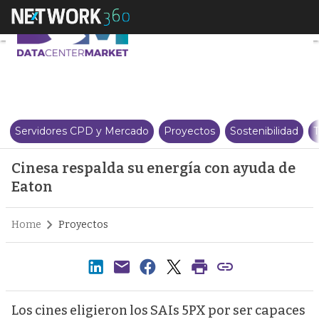
Cinesa respalda su energía con
Servidores CPD y Mercado
Proyectos
Sostenibilidad
T
Cinesa respalda su energía con ayuda de
Eaton
Home
Proyectos
Los cines eligieron los SAIs 5PX por ser capaces