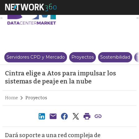
Cintra elige a Atos para impulsa
Servidores CPD y Mercado
Proyectos
Sostenibilidad
T
Cintra elige a Atos para impulsar los
sistemas de peaje en la nube
Home
Proyectos
Dará soporte a una red compleja de