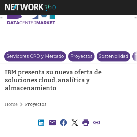
IBM presenta su nueva oferta de
Servidores CPD y Mercado
Proyectos
Sostenibilidad
T
IBM presenta su nueva oferta de
soluciones cloud, analítica y
almacenamiento
Home
Proyectos